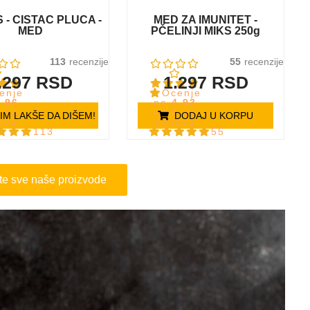
 - ČISTAČ PLUĆA -
MED ZA IMUNITET -
MED
PČELINJI MIKS 250g
113
55
.297
RSD
1.297
RSD
enje
Ocenje
4.96
no
4.93
5 na
od 5 na
IM LAKŠE DA DIŠEM!
DODAJ U KORPU
ovu
osnovu
113
55
ena
ocena
aca
kupaca
te sve naše proizvode