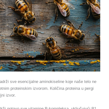
Sadrži sve esencijalne aminokiseline koje naše telo ne
tnim proteinskim izvorom. Količina proteina u pergi
ni izvor.
rži gotovo sve vitamine B-kompleksa, uključujući B1,