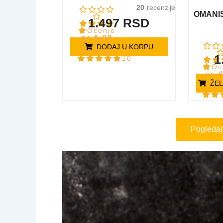
20
OMANIS
1.497
RSD
Ocenje
no
5.00
od 5 na
DODAJ U KORPU
osnovu
1
20
ocena
Oc
kupaca
no
od 
ŽEL
osn
oc
kup
Pogledaj