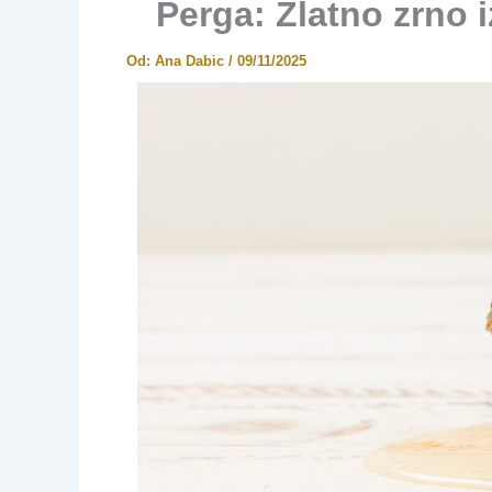
Perga: Zlatno zrno i
Od:
Ana Dabic
/
09/11/2025