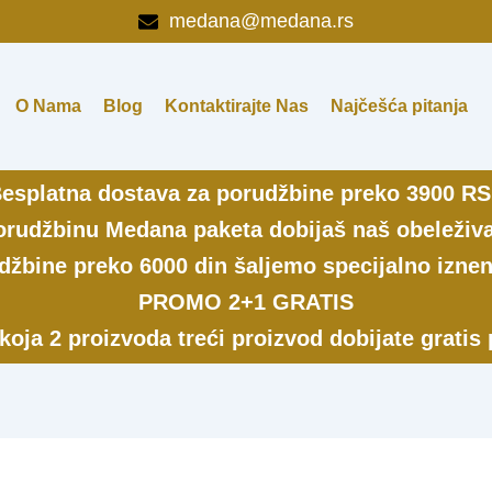
medana@medana.rs
O Nama
Blog
Kontaktirajte Nas
Najčešća pitanja
esplatna dostava za porudžbine preko 3900 R
rudžbinu Medana paketa dobijaš naš obeleživa
džbine preko 6000 din šaljemo specijalno iznen
PROMO 2+1 GRATIS
 koja 2 proizvoda treći proizvod dobijate gratis