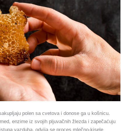
sakupljaju polen sa cvetova i donose ga u košnicu.
med, enzime iz svojih pljuvačnih žlezda i zapečaćuju
istupa vazduha, odvija se proces mlečno-kisele