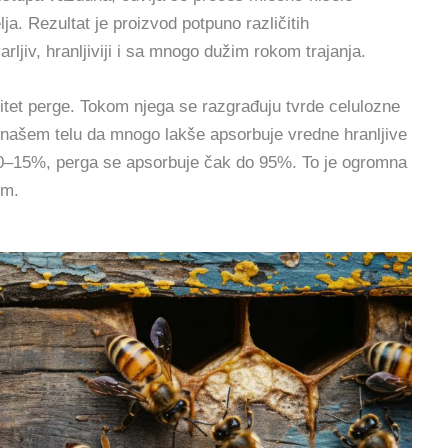
ja. Rezultat je proizvod potpuno različitih
rljiv, hranljiviji i sa mnogo dužim rokom trajanja.
litet perge. Tokom njega se razgrađuju tvrde celulozne
našem telu da mnogo lakše apsorbuje vredne hranljive
 10–15%, perga se apsorbuje čak do 95%. To je ogromna
om.