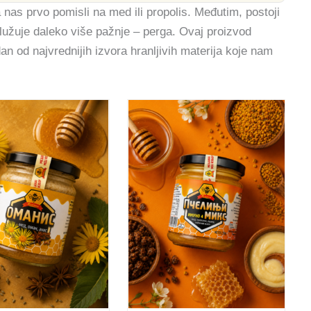
nas prvo pomisli na med ili propolis. Međutim, postoji
lužuje daleko više pažnje – perga. Ovaj proizvod
edan od najvrednijih izvora hranljivih materija koje nam