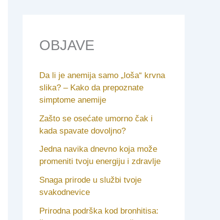
el
OBJAVE
Da li je anemija samo „loša“ krvna
slika? – Kako da prepoznate
simptome anemije
Zašto se osećate umorno čak i
kada spavate dovoljno?
Jedna navika dnevno koja može
promeniti tvoju energiju i zdravlje
Snaga prirode u službi tvoje
svakodnevice
Prirodna podrška kod bronhitisa: