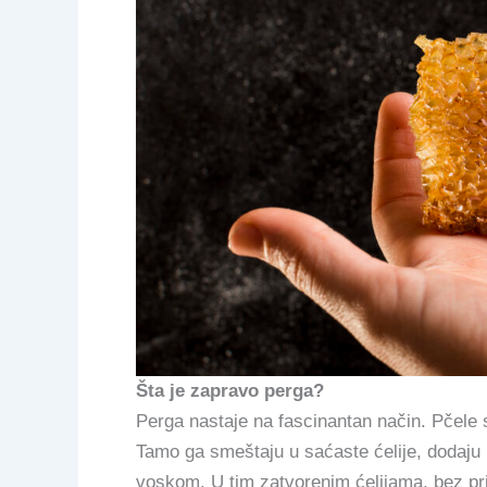
Šta je zapravo perga?
Perga nastaje na fascinantan način. Pčele 
Tamo ga smeštaju u saćaste ćelije, dodaju 
voskom. U tim zatvorenim ćelijama, bez pr