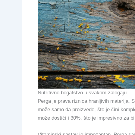
Nutritivno bogatstvo u svakom zalogaju
Perga je prava riznica hranljivih materija. 
može samo da proizvede, što je čini komple
može dostići i 30%, što je impresivno za bilj
Vitaminski sastav je impozantan. Perga sad