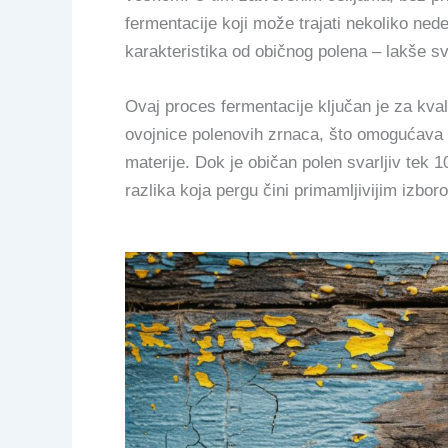
fermentacije koji može trajati nekoliko nedel
karakteristika od običnog polena – lakše sva
Ovaj proces fermentacije ključan je za kva
ovojnice polenovih zrnaca, što omogućava 
materije. Dok je običan polen svarljiv tek
razlika koja pergu čini primamljivijim izbor