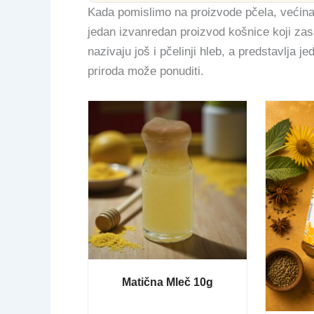
Kada pomislimo na proizvode pčela, većina 
jedan izvanredan proizvod košnice koji zas
nazivaju još i pčelinji hleb, a predstavlja j
priroda može ponuditi.
Matična Mleč 10g