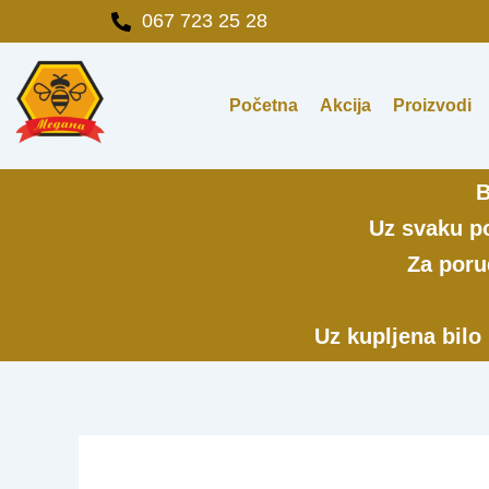
Pređi
067 723 25 28
na
sadržaj
Početna
Akcija
Proizvodi
B
Uz svaku po
Za poru
Uz kupljena bilo