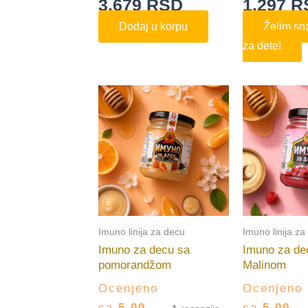
3.679
RSD
1.297
R
Dodaj u korpu
Želim sn
za dete!
Imuno linija za decu
Imuno linija za
Imuno za decu sa
Imuno za de
pomorandžom
Malinom
Ocenjeno
Ocenjeno
sa
5.00
sa
5.00