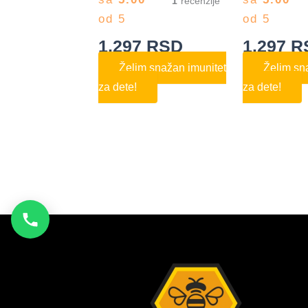
1
od 5
od 5
1.297
RSD
1.297
R
Želim snažan imunitet
Želim sn
za dete!
za dete!