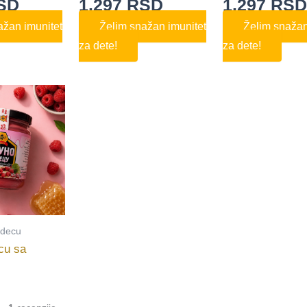
SD
1.297
RSD
1.297
RS
ažan imunitet
Želim snažan imunitet
Želim snažan
za dete!
za dete!
 decu
cu sa