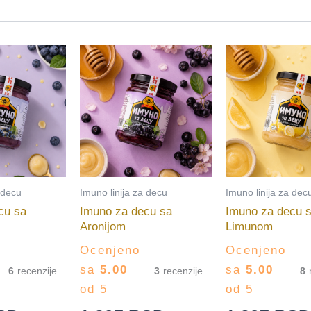
 decu
Imuno linija za decu
Imuno linija za dec
cu sa
Imuno za decu sa
Imuno za decu 
Aronijom
Limunom
Ocenjeno
Ocenjeno
sa
5.00
sa
5.00
6
3
8
od 5
od 5