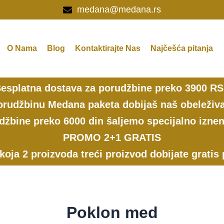
medana@medana.rs
O Nama
Blog
Kontaktirajte Nas
Najčešća pitanja
esplatna dostava za porudžbine preko 3900 R
rudžbinu Medana paketa dobijaš naš obeleživa
džbine preko 6000 din šaljemo specijalno iznen
PROMO 2+1 GRATIS
 koja 2 proizvoda treći proizvod dobijate gratis
Poklon med