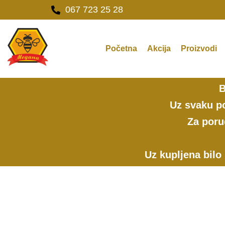
Pređi
067 723 25 28
na
sadržaj
Početna
Akcija
Proizvodi
B
Uz svaku po
Za poru
Uz kupljena bilo