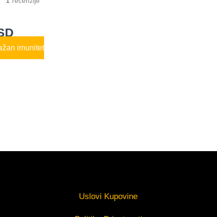
1
SD
ažan imunitet
Uslovi Kupovine