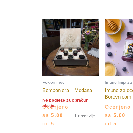
Poklon med
Imuno linija za
Bombonjera – Medana
Imuno za de
Borovnicom
Ne podleže za obračun
akcije
Ocenjeno
Ocenjeno
sa
5.00
sa
5.00
1
od 5
od 5