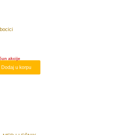
čun akcije
Dodaj u korpu