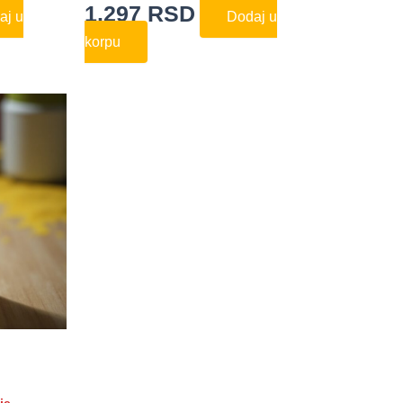
1.297
RSD
aj u
Dodaj u
korpu