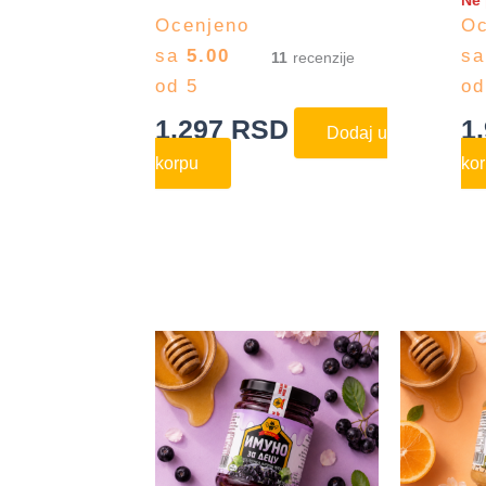
Ne 
Ocenjeno
Oc
sa
5.00
s
11
od 5
od
1.297
RSD
1
Dodaj u
korpu
ko