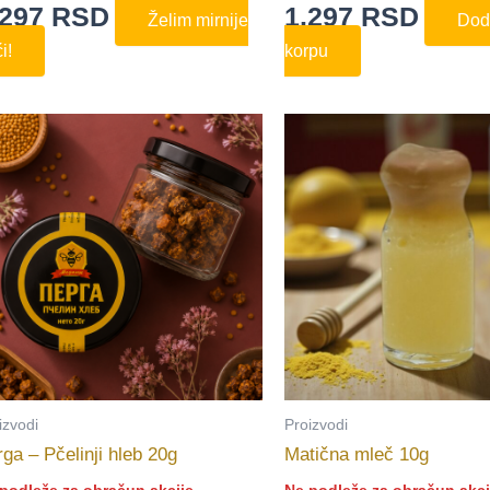
.297
RSD
1.297
RSD
Želim mirnije
Dod
i!
korpu
izvodi
Proizvodi
ga – Pčelinji hleb 20g
Matična mleč 10g