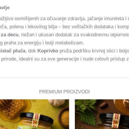
avlje
žljivo osmišljenih za očuvanje zdravlja, jačanje imuniteta 
ča, polena i lekovitog bilja – bez veštačkih dodataka i kom
 za decu
, nežan i ukusan dodatak za svakodnevnu otpornos
 praha za energiju i bolji metabolizam.
istač pluća
, dok
Koprivko
pruža podršku krvnoj slici i boljo
 prirode, idealni su za sve generacije i nude celovit pristup 
PREMIUM PROIZVODI