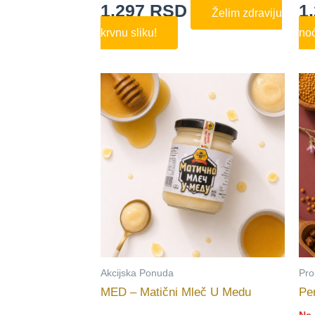
1.297
RSD
1
Želim zdraviju
krvnu sliku!
noć
Akcijska Ponuda
Pro
MED – Matični Mleč U Medu
Per