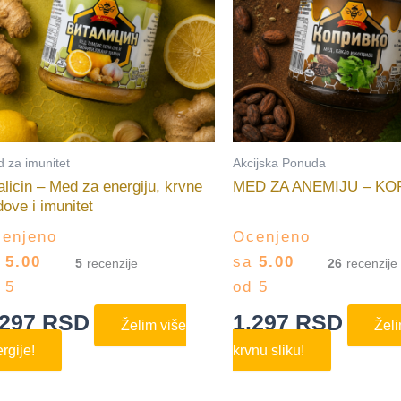
 za imunitet
Akcijska Ponuda
alicin – Med za energiju, krvne
MED ZA ANEMIJU – KO
ove i imunitet
enjeno
Ocenjeno
a
5.00
sa
5.00
5
26
 5
od 5
.297
RSD
1.297
RSD
Želim više
Želi
rgije!
krvnu sliku!