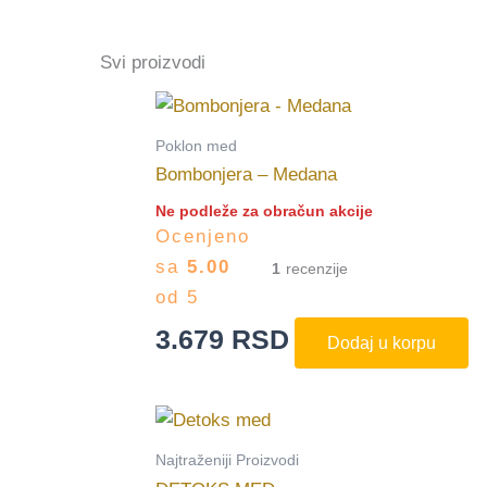
Svi proizvodi
Poklon med
Bombonjera – Medana
Ne podleže za obračun akcije
Ocenjeno
sa
5.00
1
od 5
3.679
RSD
Dodaj u korpu
Najtraženiji Proizvodi