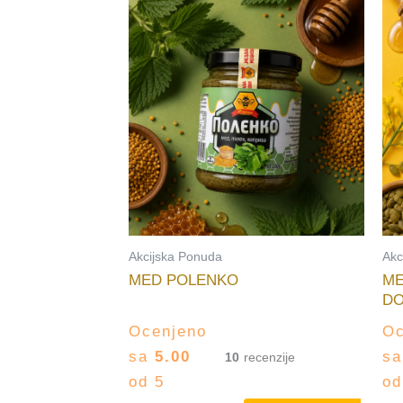
Akcijska Ponuda
Akc
MED POLENKO
ME
DO
Ocenjeno
Oc
sa
5.00
s
10
od 5
od