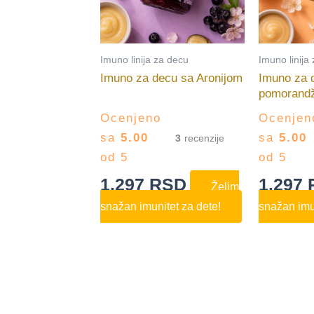
Imuno linija za decu
Imuno linija
Imuno za decu sa Aronijom
Imuno za 
pomorand
Ocenjeno
Ocenjen
sa
5.00
sa
5.00
3
od 5
od 5
1.297
RSD
1.297
Želim
snažan imunitet za dete!
snažan imun