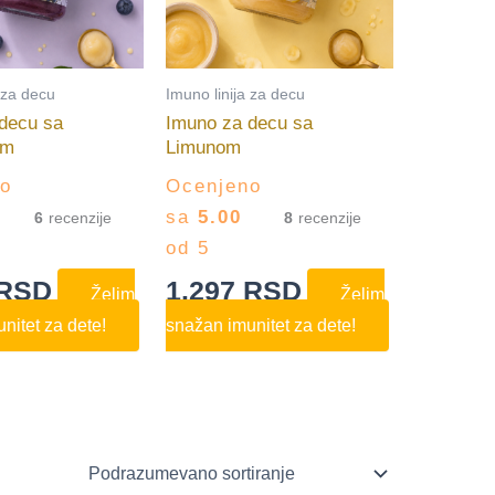
 za decu
Imuno linija za decu
decu sa
Imuno za decu sa
om
Limunom
no
Ocenjeno
sa
5.00
6
8
od 5
RSD
1.297
RSD
Želim
Želim
nitet za dete!
snažan imunitet za dete!