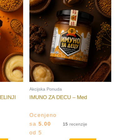
Akcijska Ponuda
ELINJI
IMUNO ZA DECU – Med
Ocenjeno
sa
5.00
15
od 5