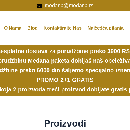
medana@medana.rs
O Nama
Blog
Kontaktirajte Nas
Najčešća pitanja
esplatna dostava za porudžbine preko 3900 R
rudžbinu Medana paketa dobijaš naš obeleživa
džbine preko 6000 din šaljemo specijalno iznen
PROMO 2+1 GRATIS
 koja 2 proizvoda treći proizvod dobijate gratis
Proizvodi