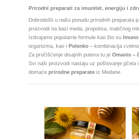
Prirodni preparati za imunitet, energiju i zdr
Dobrodošli u našu ponudu prirodnih preparata pa
proizvodi na bazi meda, propolisa, matičnog mle
Izdvajamo popularne formule kao što su
Imuno
organizma, kao i
Polenko
– kombinacija cvetnog
Za pročišćenje disajnih puteva tu je
Omanis – č
Svi naši proizvodi nastaju uz poštovanje pčela i
domaće
prirodne preparate
iz Medane.