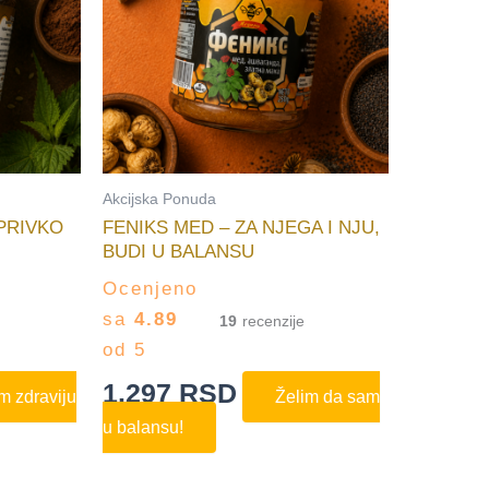
Akcijska Ponuda
PRIVKO
FENIKS MED – ZA NJEGA I NJU,
BUDI U BALANSU
Ocenjeno
sa
4.89
19
od 5
1.297
RSD
m zdraviju
Želim da sam
u balansu!