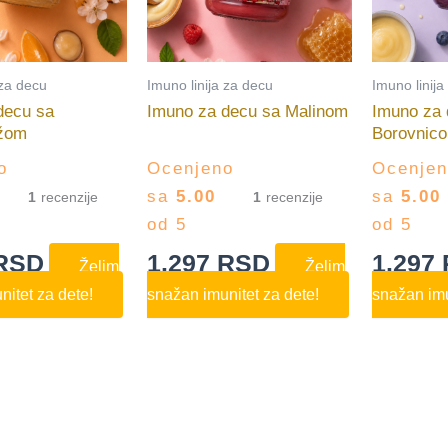
 za decu
Imuno linija za decu
Imuno linija
decu sa
Imuno za decu sa Malinom
Imuno za 
žom
Borovnic
o
Ocenjeno
Ocenje
sa
5.00
sa
5.00
1
1
od 5
od 5
RSD
1.297
RSD
1.297
Želim
Želim
itet za dete!
snažan imunitet za dete!
snažan imu