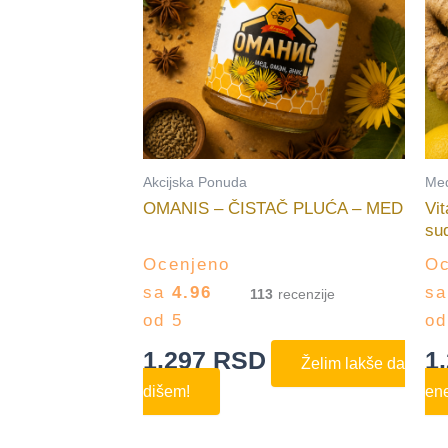
Akcijska Ponuda
Med
OMANIS – ČISTAČ PLUĆA – MED
Vit
sud
Ocenjeno
Oc
sa
4.96
s
113
od 5
od
1.297
RSD
1
Želim lakše da
dišem!
ene