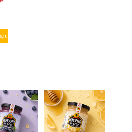
je
aj u