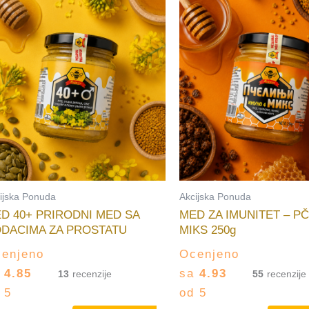
ijska Ponuda
Akcijska Ponuda
D 40+ PRIRODNI MED SA
MED ZA IMUNITET – PČ
DACIMA ZA PROSTATU
MIKS 250g
enjeno
Ocenjeno
a
4.85
sa
4.93
13
55
 5
od 5