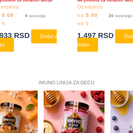
podleže za obračun akcije
Ne podleže za obračun akci
enjeno
Ocenjeno
a
5.00
sa
5.00
4
20
 5
od 5
.933
RSD
1.497
RSD
Dodaj u
Dod
rpu
korpu
IMUNO LINIJA ZA DECU