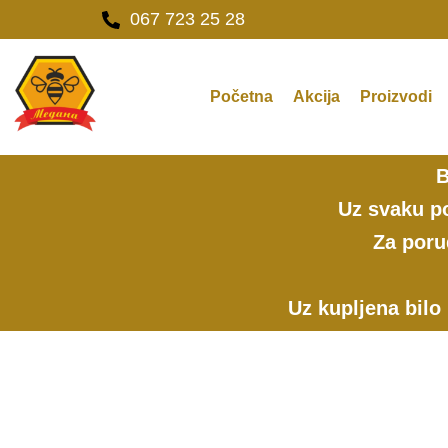
Pređi
067 723 25 28
na
sadržaj
Početna
Akcija
Proizvodi
B
Uz svaku po
Za poru
Uz kupljena bilo