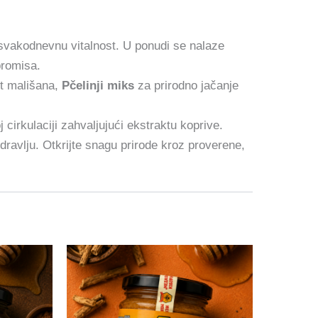
i svakodnevnu vitalnost. U ponudi se nalaze
promisa.
t mališana,
Pčelinji miks
za prirodno jačanje
j cirkulaciji zahvaljujući ekstraktu koprive.
zdravlju. Otkrijte snagu prirode kroz proverene,