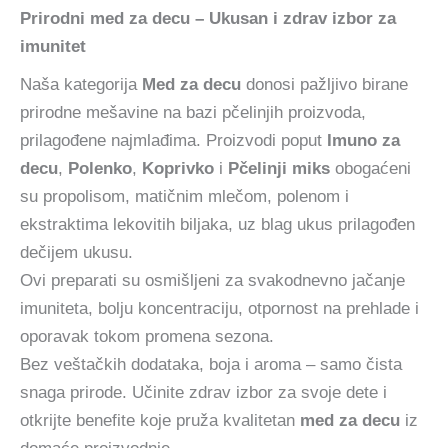
Prirodni med za decu – Ukusan i zdrav izbor za
imunitet
Naša kategorija
Med za decu
donosi pažljivo birane
prirodne mešavine na bazi pčelinjih proizvoda,
prilagođene najmlađima. Proizvodi poput
Imuno za
decu
,
Polenko
,
Koprivko
i
Pčelinji miks
obogaćeni
su propolisom, matičnim mlečom, polenom i
ekstraktima lekovitih biljaka, uz blag ukus prilagođen
dečijem ukusu.
Ovi preparati su osmišljeni za svakodnevno jačanje
imuniteta, bolju koncentraciju, otpornost na prehlade i
oporavak tokom promena sezona.
Bez veštačkih dodataka, boja i aroma – samo čista
snaga prirode. Učinite zdrav izbor za svoje dete i
otkrijte benefite koje pruža kvalitetan
med za decu
iz