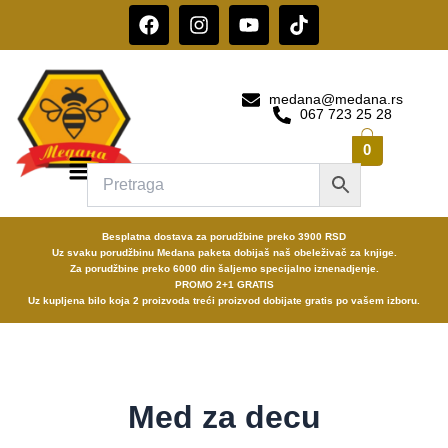
Pređi
F
I
Y
T
a
n
o
i
na
c
s
u
k
sadržaj
e
t
t
t
b
a
u
o
medana@medana.rs
o
g
b
k
067 723 25 28
o
r
e
0
k
a
Menu
m
Besplatna dostava za porudžbine preko 3900 RSD
Uz svaku porudžbinu Medana paketa dobijaš naš obeleživač za knjige.
Za porudžbine preko 6000 din šaljemo specijalno iznenadjenje.
PROMO 2+1 GRATIS
Uz kupljena bilo koja 2 proizvoda treći proizvod dobijate gratis po vašem izboru.
Med za decu