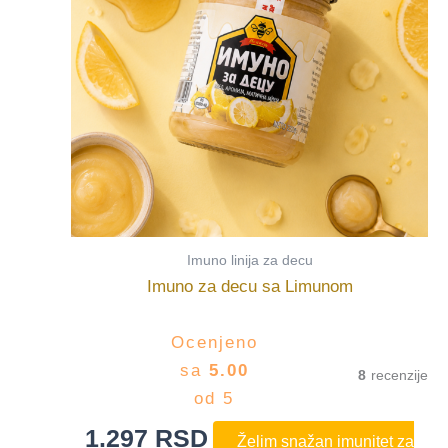
Imuno linija za decu
Imuno za decu sa Limunom
Ocenjeno
sa
5.00
8
od 5
1.297
RSD
Želim snažan imunitet za