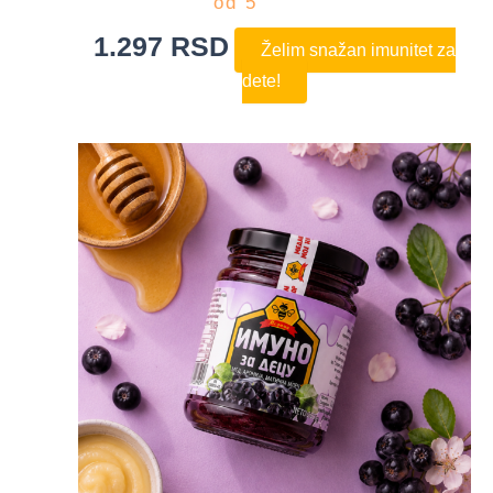
od 5
1.297
RSD
Želim snažan imunitet za
dete!