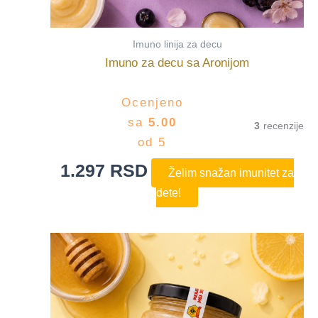
Imuno linija za decu
Imuno za decu sa Aronijom
Ocenjeno
sa
5.00
3
od 5
1.297
RSD
Želim snažan imunitet za
dete!