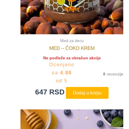
Med za decu
MED – ČOKO KREM
Ne podleže za obračun akcije
Ocenjeno
sa
4.88
8
od 5
647
RSD
Dodaj u korpu