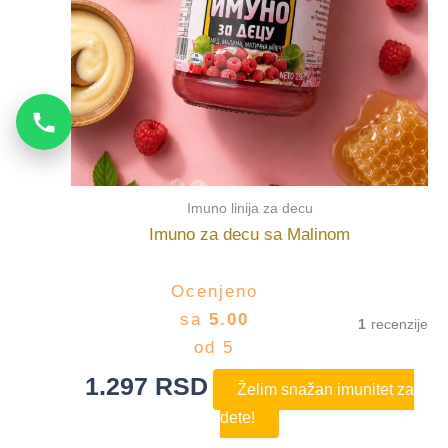
Imuno linija za decu
Imuno za decu sa Malinom
Ocenjeno
sa
5.00
1
od 5
1.297
RSD
Želim snažan imunitet za
dete!