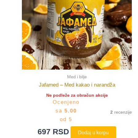
Med i bilje
Jafamed – Med kakao i narandža
Ne podleže za obračun akcije
Ocenjeno
sa
5.00
2
od 5
697
RSD
Dodaj u korpu