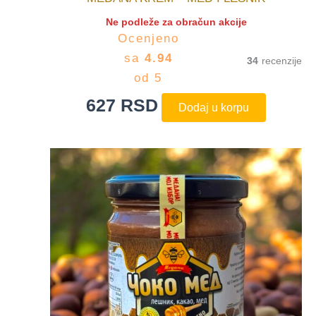
Ne podleže za obračun akcije
Ocenjeno
sa
4.94
34
od 5
627
RSD
Dodaj u korpu