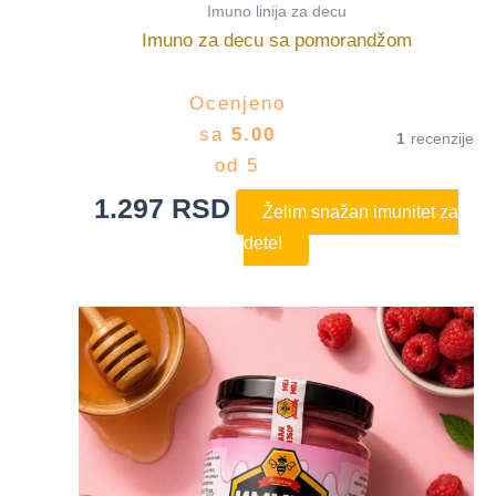
Imuno linija za decu
Imuno za decu sa pomorandžom
Ocenjeno
sa
5.00
1
od 5
1.297
RSD
Želim snažan imunitet za
dete!