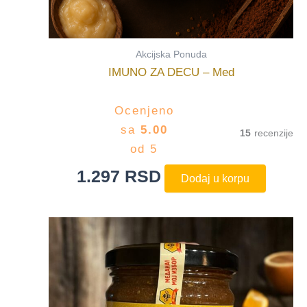
Akcijska Ponuda
IMUNO ZA DECU – Med
Ocenjeno
sa
5.00
15
od 5
1.297
RSD
Dodaj u korpu